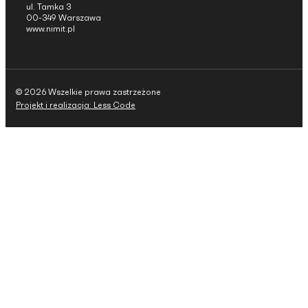
ul. Tamka 3
00-349 Warszawa
www.nimit.pl
© 2026 Wszelkie prawa zastrzeżone
Projekt i realizacja: Less Code