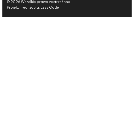
© 2026 Wszelkie prawa zastrzeżone
Projekt i realizacja: Less Code