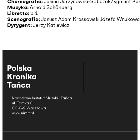
Choreografia:
Janina Jarzynówna-Sobczak
Zygmunt Kam
Muzyka:
Arnold Schönberg
Libretto:
b.d.
Scenografia:
Janusz Adam Krassowski
Józefa Wnukowa
Dyrygent:
Jerzy Katlewicz
Narodowy Instytut Muzyki i Tańca
ul. Tamka 3
00-349 Warszawa
www.nimit.pl