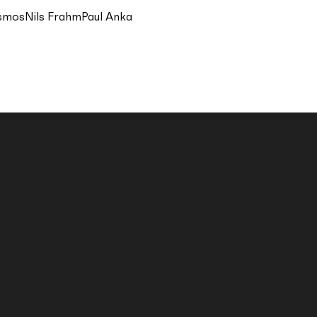
smos
Nils Frahm
Paul Anka