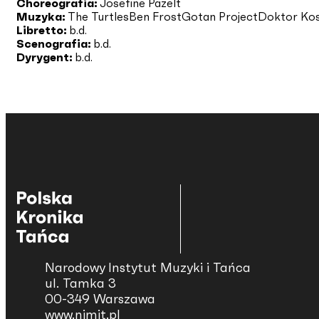
Choreografia:
Josefine Pazelt
Muzyka:
The Turtles
Ben Frost
Gotan Project
Doktor Ko
Libretto:
b.d.
Scenografia:
b.d.
Dyrygent:
b.d.
Narodowy Instytut Muzyki i Tańca
ul. Tamka 3
00-349 Warszawa
www.nimit.pl