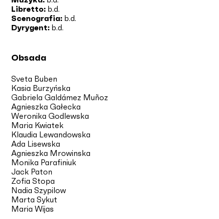
Libretto:
b.d.
Scenografia:
b.d.
Dyrygent:
b.d.
Obsada
Sveta Buben
Kasia Burzyńska
Gabriela Galdámez Muñoz
Agnieszka Gałecka
Weronika Godlewska
Maria Kwiatek
Klaudia Lewandowska
Ada Lisewska
Agnieszka Mrowinska
Monika Parafiniuk
Jack Paton
Zofia Stopa
Nadia Szypilow
Marta Sykut
Maria Wijas