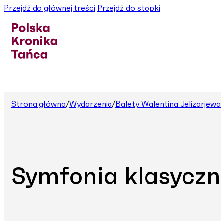
Przejdź do głównej treści
Przejdź do stopki
Strona główna
/
Wydarzenia
/
Balety Walentina Jelizarjewa
Symfonia klasycz