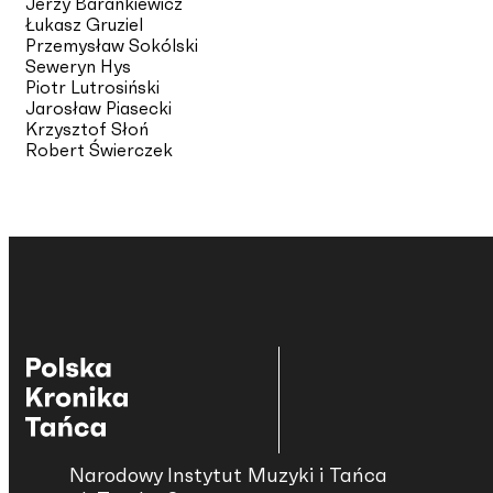
Jerzy Barankiewicz
Łukasz Gruziel
Przemysław Sokólski
Seweryn Hys
Piotr Lutrosiński
Jarosław Piasecki
Krzysztof Słoń
Robert Świerczek
Narodowy Instytut Muzyki i Tańca