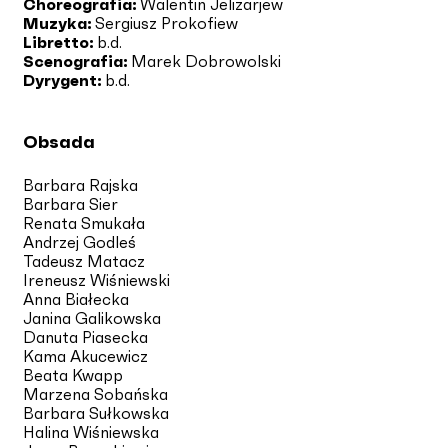
Choreografia:
Walentin Jelizarjew
Muzyka:
Sergiusz Prokofiew
Libretto:
b.d.
Scenografia:
Marek Dobrowolski
Dyrygent:
b.d.
Obsada
Barbara Rajska
Barbara Sier
Renata Smukała
Andrzej Godleś
Tadeusz Matacz
Ireneusz Wiśniewski
Anna Białecka
Janina Galikowska
Danuta Piasecka
Kama Akucewicz
Beata Kwapp
Marzena Sobańska
Barbara Sułkowska
Halina Wiśniewska