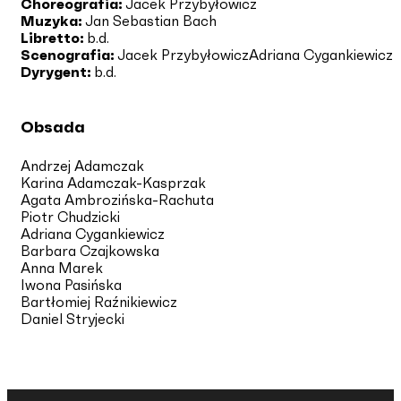
Choreografia:
Jacek Przybyłowicz
Muzyka:
Jan Sebastian Bach
Libretto:
b.d.
Scenografia:
Jacek Przybyłowicz
Adriana Cygankiewicz
Dyrygent:
b.d.
Obsada
Andrzej Adamczak
Karina Adamczak-Kasprzak
Agata Ambrozińska-Rachuta
Piotr Chudzicki
Adriana Cygankiewicz
Barbara Czajkowska
Anna Marek
Iwona Pasińska
Bartłomiej Raźnikiewicz
Daniel Stryjecki