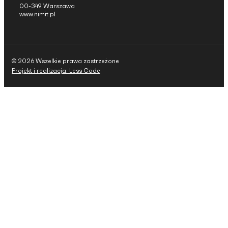
00-349 Warszawa
www.nimit.pl
© 2026 Wszelkie prawa zastrzeżone
Projekt i realizacja: Less Code