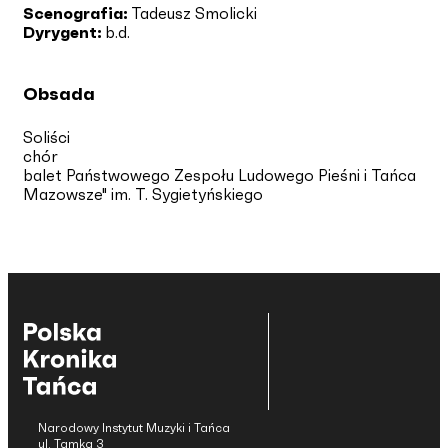
Scenografia:
Tadeusz Smolicki
Dyrygent:
b.d.
Obsada
Soliści
chór
balet Państwowego Zespołu Ludowego Pieśni i Tańca
Mazowsze" im. T. Sygietyńskiego
Narodowy Instytut Muzyki i Tańca
ul. Tamka 3