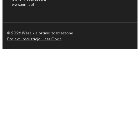
www.nimit.pl
© 2026 Wszelkie prawa zastrzeżone
Projekt i realizacja: Less Code