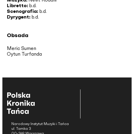
Libretto:
b.d.
Scenografia:
b.d.
Dyrygent:
b.d.
Obsada
Meric Sumen
Oytun Turfanda
Narodowy Instytut Muzyki i Tańca
ul. Tamka 3
00-349 Warszawa