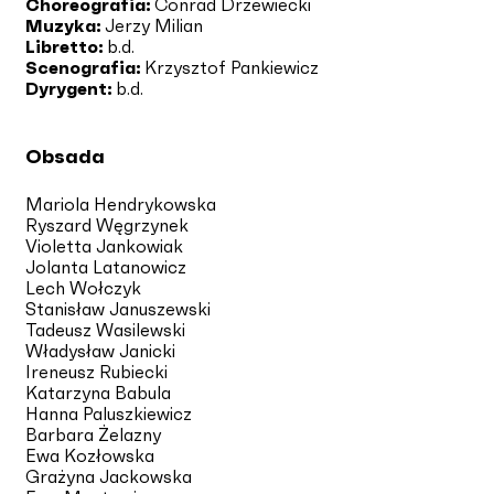
Choreografia:
Conrad Drzewiecki
Muzyka:
Jerzy Milian
Libretto:
b.d.
Scenografia:
Krzysztof Pankiewicz
Dyrygent:
b.d.
Obsada
Mariola Hendrykowska
Ryszard Węgrzynek
Violetta Jankowiak
Jolanta Latanowicz
Lech Wołczyk
Stanisław Januszewski
Tadeusz Wasilewski
Władysław Janicki
Ireneusz Rubiecki
Katarzyna Babula
Hanna Paluszkiewicz
Barbara Żelazny
Ewa Kozłowska
Grażyna Jackowska