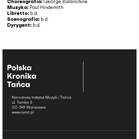
Choreografia:
George Balanchine
Muzyka:
Paul Hindemith
Libretto:
b.d.
Scenografia:
b.d.
Dyrygent:
b.d.
Narodowy Instytut Muzyki i Tańca
ul. Tamka 3
00-349 Warszawa
www.nimit.pl