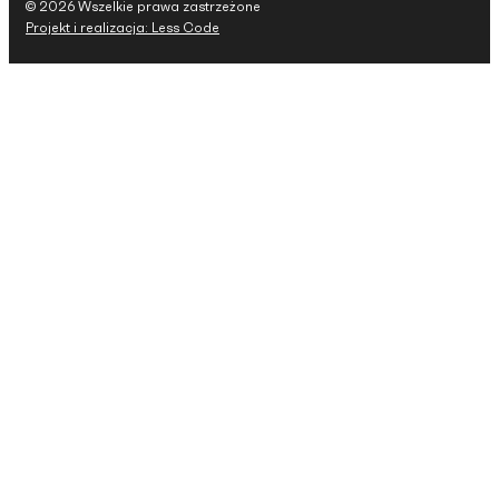
© 2026 Wszelkie prawa zastrzeżone
Projekt i realizacja: Less Code