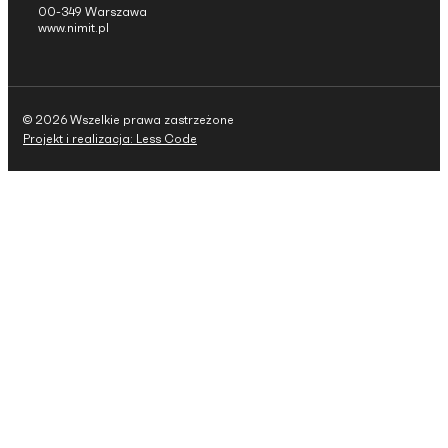
00-349 Warszawa
www.nimit.pl
© 2026 Wszelkie prawa zastrzeżone
Projekt i realizacja: Less Code