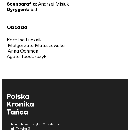
Scenografia:
Andrzej Misiuk
Dyrygent:
b.d.
Obsada
Karolina Łucznik
Małgorzata Matuszewska
Anna Ochman
Agata Teodorczyk
Narodowy Instytut Muzyki i Tańca
ul. Tamka 3