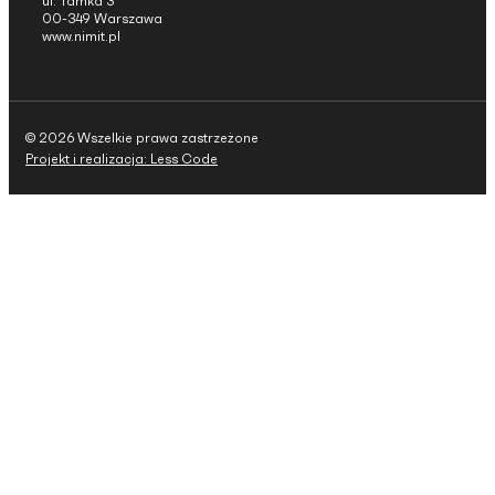
ul. Tamka 3
00-349 Warszawa
www.nimit.pl
© 2026 Wszelkie prawa zastrzeżone
Projekt i realizacja: Less Code