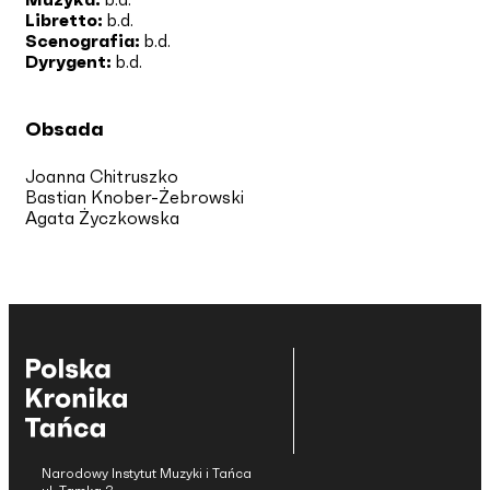
Libretto:
b.d.
Scenografia:
b.d.
Dyrygent:
b.d.
Obsada
Joanna Chitruszko
Bastian Knober-Żebrowski
Agata Życzkowska
Narodowy Instytut Muzyki i Tańca