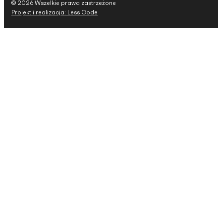
© 2026 Wszelkie prawa zastrzeżone
Projekt i realizacja: Less Code