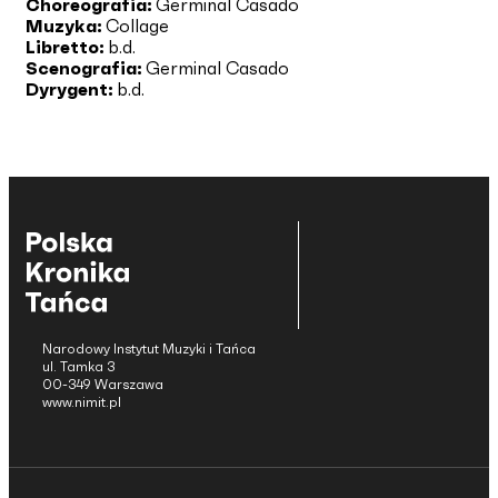
Choreografia:
Germinal Casado
Muzyka:
Collage
Libretto:
b.d.
Scenografia:
Germinal Casado
Dyrygent:
b.d.
Narodowy Instytut Muzyki i Tańca
ul. Tamka 3
00-349 Warszawa
www.nimit.pl