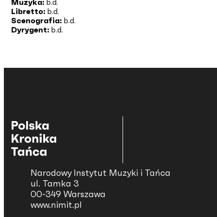
Muzyka:
b.d.
Libretto:
b.d.
Scenografia:
b.d.
Dyrygent:
b.d.
Narodowy Instytut Muzyki i Tańca
ul. Tamka 3
00-349 Warszawa
www.nimit.pl