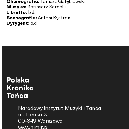
Choreografia:
Tomasz Gołębiowski
Muzyka:
Kazimierz Serocki
Libretto:
b.d.
Scenografia:
Antoni Bystroń
Dyrygent:
b.d.
Narodowy Instytut Muzyki i Tańca
ul. Tamka 3
00-349 Warszawa
www.nimit.pl