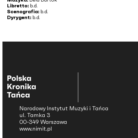
Libretto:
b.d.
Scenografia:
b.d.
Dyrygent:
b.d.
Narodowy Instytut Muzyki i Tańca
ul. Tamka 3
00-349 Warszawa
www.nimit.pl