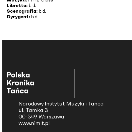
Libretto:
b.d.
Scenografia:
b.d.
Dyrygent:
b.d.
Narodowy Instytut Muzyki i Tańca
ul. Tamka 3
00-349 Warszawa
www.nimit.pl