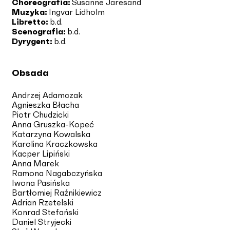
Choreografia:
Susanne Jaresand
Muzyka:
Ingvar Lidholm
Libretto:
b.d.
Scenografia:
b.d.
Dyrygent:
b.d.
Obsada
Andrzej Adamczak
Agnieszka Błacha
Piotr Chudzicki
Anna Gruszka-Kopeć
Katarzyna Kowalska
Karolina Kraczkowska
Kacper Lipiński
Anna Marek
Ramona Nagabczyńska
Iwona Pasińska
Bartłomiej Raźnikiewicz
Adrian Rzetelski
Konrad Stefański
Daniel Stryjecki