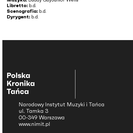
Libretto:
b.d.
Scenografia:
b.d.
Dyrygent:
b.d.
Narodowy Instytut Muzyki i Tańca
ul. Tamka 3
00-349 Warszawa
www.nimit.pl