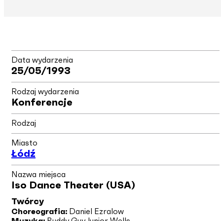
Data wydarzenia
25/05/1993
Rodzaj wydarzenia
Konferencje
Rodzaj
Miasto
Łódź
Nazwa miejsca
Iso Dance Theater (USA)
Twórcy
Choreografia:
Daniel Ezralow
Muzyka:
Buddy Guy
Junior Wells