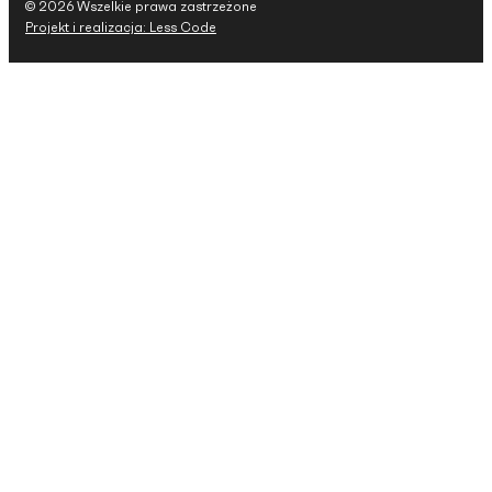
© 2026 Wszelkie prawa zastrzeżone
Projekt i realizacja: Less Code