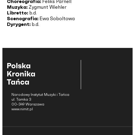
Choreografia:
Feliks Parnell
Muzyka:
Zygmunt Wiehler
Libretto:
b.d.
Scenografia:
Ewa Soboltowa
Dyrygent:
b.d.
Narodowy Instytut Muzyki i Tańca
ul. Tamka 3
00-349 Warszawa
www.nimit.pl