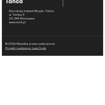
Narodowy Instytut Muzyki i Tańca
ul. Tamka 3
00-349 Warszawa
www.nimit.pl
© 2026 Wszelkie prawa zastrzeżone
Projekt i realizacja: Less Code