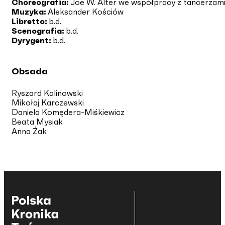
Choreografia:
Joe W. Alter we współpracy z tancerzam
Muzyka:
Aleksander Kościów
Libretto:
b.d.
Scenografia:
b.d.
Dyrygent:
b.d.
Obsada
Ryszard Kalinowski
Mikołaj Karczewski
Daniela Komędera-Miśkiewicz
Beata Mysiak
Anna Żak