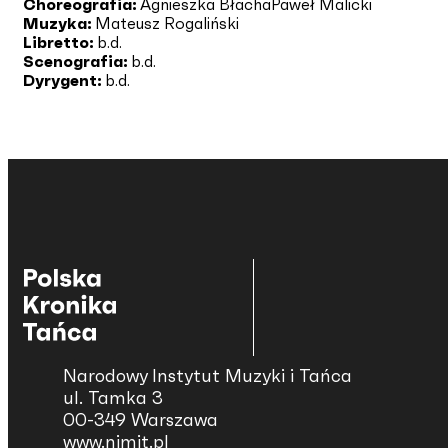
Choreografia:
Agnieszka Błacha
Paweł Malicki
Muzyka:
Mateusz Rogaliński
Libretto:
b.d.
Scenografia:
b.d.
Dyrygent:
b.d.
Narodowy Instytut Muzyki i Tańca
ul. Tamka 3
00-349 Warszawa
www.nimit.pl