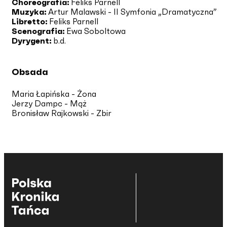
Choreografia:
Feliks Parnell
Muzyka:
Artur Malawski - II Symfonia „Dramatyczna”
Libretto:
Feliks Parnell
Scenografia:
Ewa Soboltowa
Dyrygent:
b.d.
Obsada
Maria Łapińska - Żona
Jerzy Dampc - Mąż
Bronisław Rajkowski - Zbir