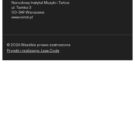
Narodowy Instytut Muzyki i Tańca
ul. Tamka 3
00-349 Warszawa
www.nimit.pl
© 2026 Wszelkie prawa zastrzeżone
Projekt i realizacja: Less Code