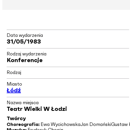
Data wydarzenia
31/05/1983
Rodzaj wydarzenia
Konferencje
Rodzaj
Miasto
Łódź
Nazwa miejsca
Teatr Wielki W Łodzi
Twórcy
Choreografia:
Ewa Wycichowska
Jan Domański
Gustaw 
Muzyka:
Fryderyk Chopin