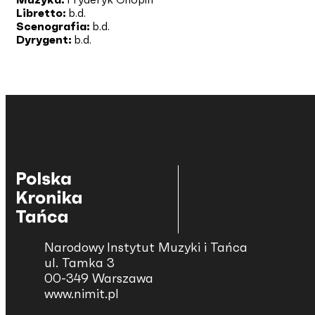
Libretto:
b.d.
Scenografia:
b.d.
Dyrygent:
b.d.
Narodowy Instytut Muzyki i Tańca
ul. Tamka 3
00-349 Warszawa
www.nimit.pl