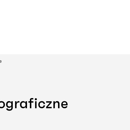
e
ograficzne