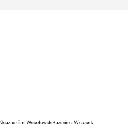
Klauzner
Eml Wesołowski
Kazimierz Wrzosek