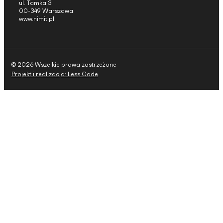
ul. Tamka 3
00-349 Warszawa
www.nimit.pl
© 2026 Wszelkie prawa zastrzeżone
Projekt i realizacja: Less Code