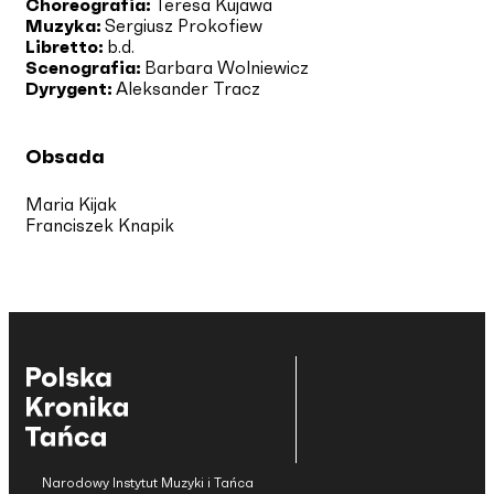
Choreografia:
Teresa Kujawa
Muzyka:
Sergiusz Prokofiew
Libretto:
b.d.
Scenografia:
Barbara Wolniewicz
Dyrygent:
Aleksander Tracz
Obsada
Maria Kijak
Franciszek Knapik
Narodowy Instytut Muzyki i Tańca