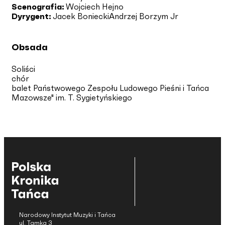
Scenografia:
Wojciech Hejno
Dyrygent:
Jacek Boniecki
Andrzej Borzym Jr
Obsada
Soliści
chór
balet Państwowego Zespołu Ludowego Pieśni i Tańca
Mazowsze" im. T. Sygietyńskiego
Narodowy Instytut Muzyki i Tańca
ul. Tamka 3