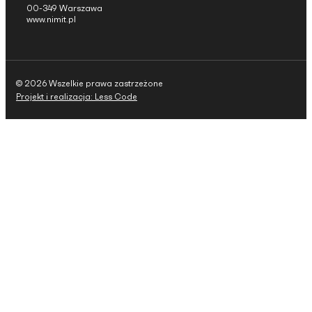
00-349 Warszawa
www.nimit.pl
© 2026 Wszelkie prawa zastrzeżone
Projekt i realizacja: Less Code