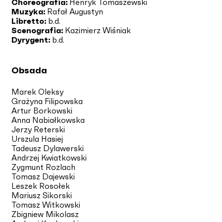
Choreografia:
Henryk Tomaszewski
Muzyka:
Rafał Augustyn
Libretto:
b.d.
Scenografia:
Kazimierz Wiśniak
Dyrygent:
b.d.
Obsada
Marek Oleksy
Grażyna Filipowska
Artur Borkowski
Anna Nabiałkowska
Jerzy Reterski
Urszula Hasiej
Tadeusz Dylawerski
Andrzej Kwiatkowski
Zygmunt Rozlach
Tomasz Dajewski
Leszek Rosołek
Mariusz Sikorski
Tomasz Witkowski
Zbigniew Mikolasz