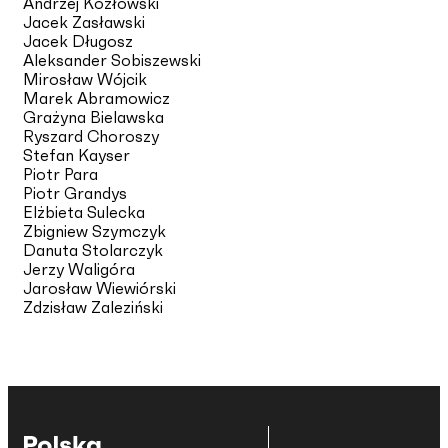
Andrzej Kozłowski
Jacek Zasławski
Jacek Długosz
Aleksander Sobiszewski
Mirosław Wójcik
Marek Abramowicz
Grażyna Bielawska
Ryszard Choroszy
Stefan Kayser
Piotr Para
Piotr Grandys
Elżbieta Sulecka
Zbigniew Szymczyk
Danuta Stolarczyk
Jerzy Waligóra
Jarosław Wiewiórski
Zdzisław Zaleziński