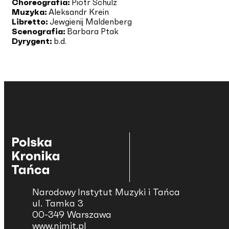
Choreografia:
Piotr Schulz
Muzyka:
Aleksandr Krein
Libretto:
Jewgienij Maldenberg
Scenografia:
Barbara Ptak
Dyrygent:
b.d.
Narodowy Instytut Muzyki i Tańca
ul. Tamka 3
00-349 Warszawa
www.nimit.pl