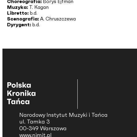
Choreografia:
Borys Ejfman
Muzyka:
T. Kagan
Libretto:
b.d.
Scenografia:
A. Chruszczewa
Dyrygent:
b.d.
Narodowy Instytut Muzyki i Tańca
ul. Tamka 3
00-349 Warszawa
www.nimit.pl