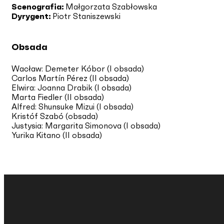
Scenografia:
Małgorzata Szabłowska
Dyrygent:
Piotr Staniszewski
Obsada
Wacław: Demeter Kóbor (I obsada)
Carlos Martín Pérez (II obsada)
Elwira: Joanna Drabik (I obsada)
Marta Fiedler (II obsada)
Alfred: Shunsuke Mizui (I obsada)
Kristóf Szabó (obsada)
Justysia: Margarita Simonova (I obsada)
Yurika Kitano (II obsada)