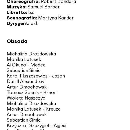
Choreografia:
Robert Bondara
Muzyka:
Samuel Barber
Libretto:
b.d.
Scenografia:
Martyna Kander
Dyrygent:
b.d.
Obsada
Michalina Drozdowska
Monika Latusek
Ai Okuno - Medea
Sebastian Simic
Karol Pluszczewicz - Jazon
Danill Alexandrov
Artur Dmochowski
Tomasz Sośnik - Kreon
Wioleta Haszczyc
Michalina Drozdowska
Monika Latusek - Kreuza
Artur Dmochowski
Sebastian Simic
Krzysztof Szczygieł - Ajgeus