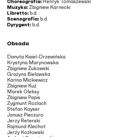
Choreografia:
Henryk Tomaszewski
Muzyka:
Zbigniew Karnecki
Libretto:
b.d.
Scenografia:
b.d.
Dyrygent:
b.d.
Obsada
Danuta Kisiel-Drzewińska
Krystyna Marynowska
Zbigniew Żukowski
Grażyna Bielawska
Karina Mickiewicz
Zbigniew Kuż
Marek Oleksy
Zbigniew Papis
Zygmunt Rozlach
Stefan Kayser
Janusz Pieczuro
Jerzy Reterski
Rajmund Klechot
Jerzy Kozłowski