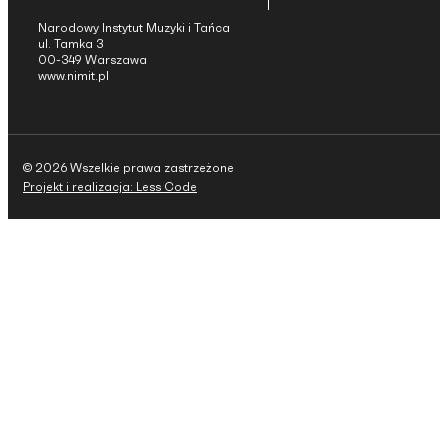
Narodowy Instytut Muzyki i Tańca
ul. Tamka 3
00-349 Warszawa
www.nimit.pl
© 2026 Wszelkie prawa zastrzeżone
Projekt i realizacja: Less Code