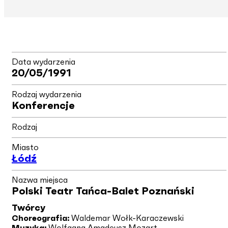
Data wydarzenia
20/05/1991
Rodzaj wydarzenia
Konferencje
Rodzaj
Miasto
Łódź
Nazwa miejsca
Polski Teatr Tańca-Balet Poznański
Twórcy
Choreografia:
Waldemar Wołk-Karaczewski
Muzyka:
Wolfgang Amadeusz Mozart