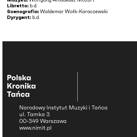
Libretto:
b.d.
Scenografia:
Waldemar Wołk-Karaczewski
Dyrygent:
b.d.
Narodowy Instytut Muzyki i Tańca
ul. Tamka 3
00-349 Warszawa
www.nimit.pl