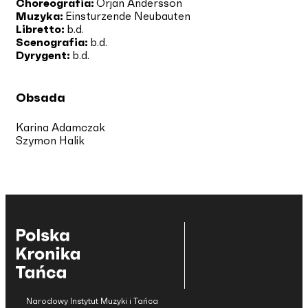
Choreografia:
Orjan Andersson
Muzyka:
Einsturzende Neubauten
Libretto:
b.d.
Scenografia:
b.d.
Dyrygent:
b.d.
Obsada
Karina Adamczak
Szymon Halik
Narodowy Instytut Muzyki i Tańca