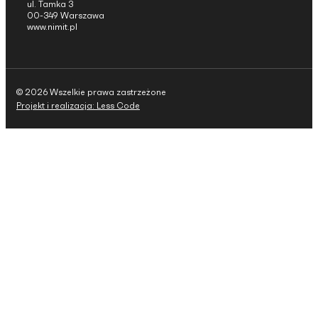
ul. Tamka 3
00-349 Warszawa
www.nimit.pl
© 2026 Wszelkie prawa zastrzeżone
Projekt i realizacja: Less Code