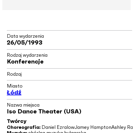
Data wydarzenia
26/05/1993
Rodzaj wydarzenia
Konferencje
Rodzaj
Miasto
Łódź
Nazwa miejsca
Iso Dance Theater (USA)
Twórcy
Choreografia:
Daniel Ezralow
Jamey Hampton
Ashley Ro
Muzyka:
chórlna muzyka bułgarska