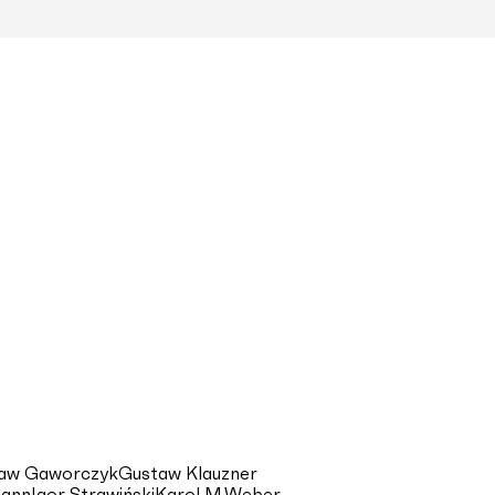
aw Gaworczyk
Gustaw Klauzner
mann
Igor Strawiński
Karol M.Weber