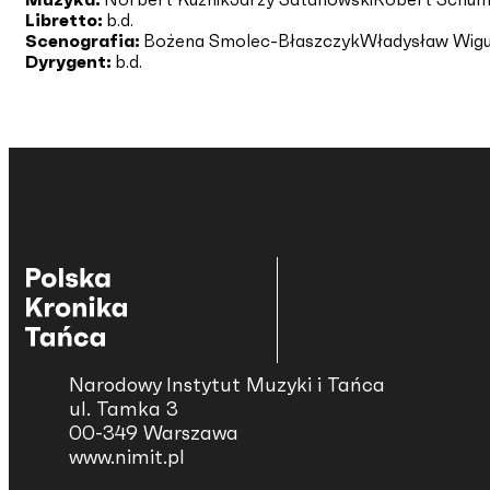
Libretto:
b.d.
Scenografia:
Bożena Smolec-Błaszczyk
Władysław Wig
Dyrygent:
b.d.
Narodowy Instytut Muzyki i Tańca
ul. Tamka 3
00-349 Warszawa
www.nimit.pl