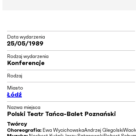
Data wydarzenia
25/05/1989
Rodzaj wydarzenia
Konferencje
Rodzaj
Miasto
Łódź
Nazwa miejsca
Polski Teatr Tańca-Balet Poznański
Twórcy
Choreografia:
Ewa Wycichowska
Andrzej Glegolski
Wacł
Muzyka:
Norbert Kuźnik
Jarzy Satanowski
Robert Schu