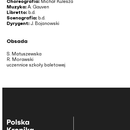
Choreografia:
Michał Kulesza
Muzyka:
A. Gauven
Libretto:
b.d.
Scenografia:
b.d.
Dyrygent:
J. Bojanowski
Obsada
S. Matuszewska
R. Morawski
uczennice szkoły baletowej