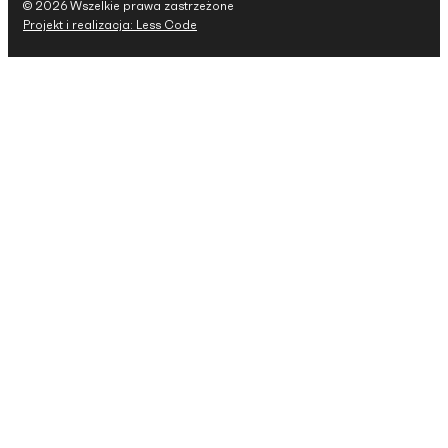
© 2026 Wszelkie prawa zastrzeżone
Projekt i realizacja: Less Code