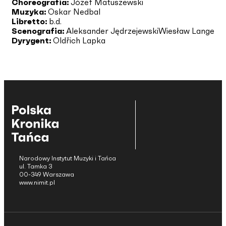
Choreografia:
Józef Matuszewski
Muzyka:
Oskar Nedbal
Libretto:
b.d.
Scenografia:
Aleksander Jędrzejewski
Wiesław Lange
Dyrygent:
Oldřich Lapka
Narodowy Instytut Muzyki i Tańca
ul. Tamka 3
00-349 Warszawa
www.nimit.pl