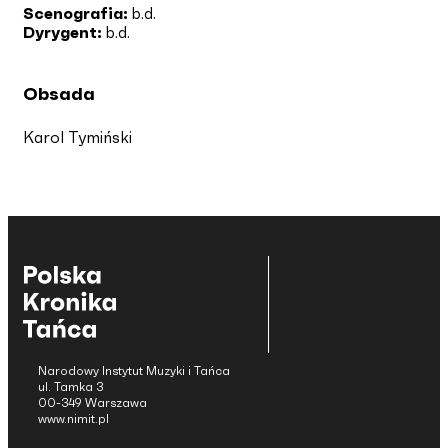
Scenografia:
b.d.
Dyrygent:
b.d.
Obsada
Karol Tymiński
Narodowy Instytut Muzyki i Tańca
ul. Tamka 3
00-349 Warszawa
www.nimit.pl