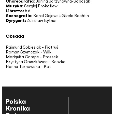
Choreografia:
Janina Jarzynówna-Sobczak
Muzyka:
Sergiej Prokofiew
Libretto:
b.d.
Scenografia:
Karol Gajewski
Gizela Bachtin
Dyrygent:
Zdzisław Bytnar
Obsada
Rajmund Sobiesiak - Piotruś
Roman Szymczak - Wilk
Mariquita Compe - Ptaszek
Krystyna Gruszkówna - Kaczka
Hanna Tarnowska - Kot