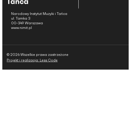
Narodowy Instytut Muzyki i Tańca
ul. Tamka 3
00-349 Warszawa
www.nimit.pl
© 2026 Wszelkie prawa zastrzeżone
Projekt i realizacja: Less Code