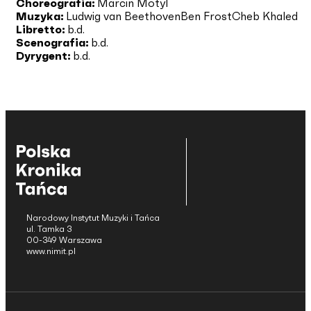
Choreografia:
Marcin Motyl
Muzyka:
Ludwig van Beethoven
Ben Frost
Cheb Khaled
Libretto:
b.d.
Scenografia:
b.d.
Dyrygent:
b.d.
Narodowy Instytut Muzyki i Tańca
ul. Tamka 3
00-349 Warszawa
www.nimit.pl