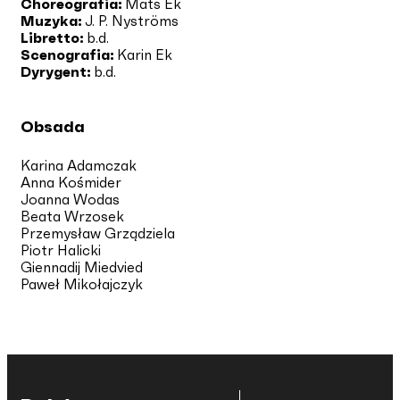
Choreografia:
Mats Ek
Muzyka:
J. P. Nyströms
Libretto:
b.d.
Scenografia:
Karin Ek
Dyrygent:
b.d.
Obsada
Karina Adamczak
Anna Kośmider
Joanna Wodas
Beata Wrzosek
Przemysław Grządziela
Piotr Halicki
Giennadij Miedvied
Paweł Mikołajczyk