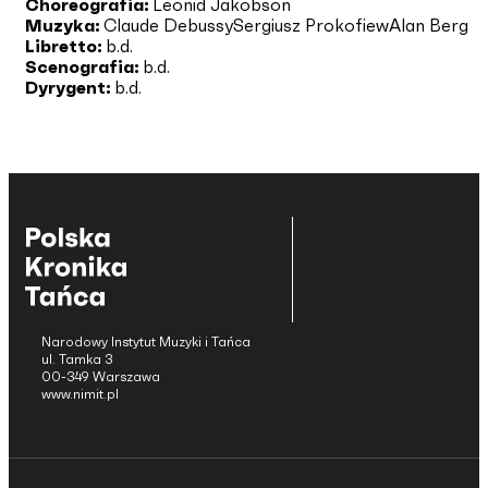
Choreografia:
Leonid Jakobson
Muzyka:
Claude Debussy
Sergiusz Prokofiew
Alan Berg
Libretto:
b.d.
Scenografia:
b.d.
Dyrygent:
b.d.
Narodowy Instytut Muzyki i Tańca
ul. Tamka 3
00-349 Warszawa
www.nimit.pl