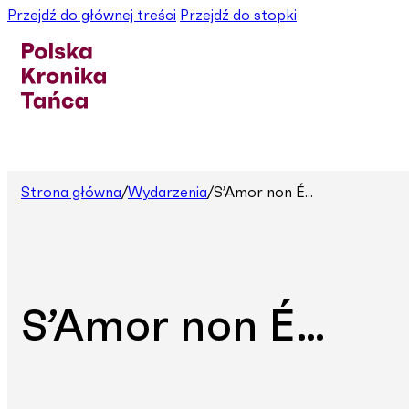
Przejdź do głównej treści
Przejdź do stopki
Strona główna
/
Wydarzenia
/
S’Amor non É...
S’Amor non É…