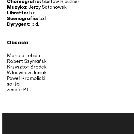
Choreografia:
Gustaw Klauzner
Muzyka:
Jerzy Satanowski
Libretto:
b.d.
Scenografia:
b.d.
Dyrygent:
b.d.
Obsada
Mariola Lebida
Robert Szymański
Krzysztof Brodek
Władysław Janicki
Paweł Kromolicki
soliści
zespół PTT