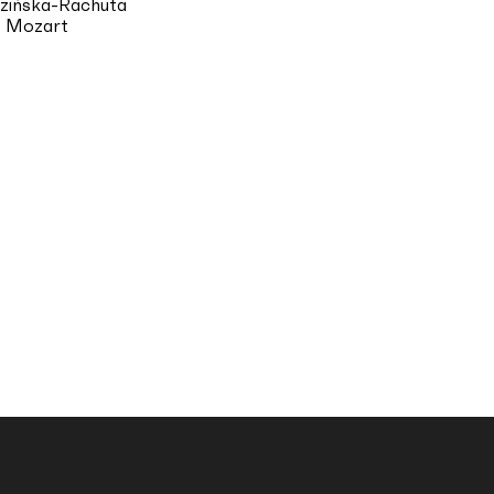
zińska-Rachuta
 Mozart