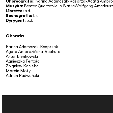
Choreografia:
Karina Adamczak-Kasprzak
Agata Ambro
Muzyka:
Bester Quartet
Jello Biafra
Wolfgang Amadeusz
Libretto:
b.d.
Scenografia:
b.d.
Dyrygent:
b.d.
Obsada
Karina Adamczak-Kasprzak
Agata Ambrozińska-Rachuta
Artur Bieńkowski
Agnieszka Fertała
Zbigniew Kocięba
Marcin Motyl
Adrian Radwański