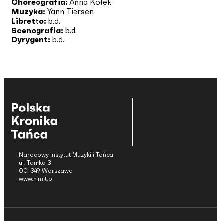
Choreografia:
Anna Kołek
Muzyka:
Yann Tiersen
Libretto:
b.d.
Scenografia:
b.d.
Dyrygent:
b.d.
Narodowy Instytut Muzyki i Tańca
ul. Tamka 3
00-349 Warszawa
www.nimit.pl