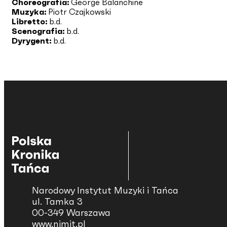
Choreografia:
George Balanchine
Muzyka:
Piotr Czajkowski
Libretto:
b.d.
Scenografia:
b.d.
Dyrygent:
b.d.
Narodowy Instytut Muzyki i Tańca
ul. Tamka 3
00-349 Warszawa
www.nimit.pl