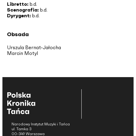
Libretto:
b.d.
Scenografia:
b.d.
Dyrygent:
b.d.
Obsada
Urszula Bernat-Jałocha
Marcin Motyl
Narodowy Instytut Muzyki i Tańca
ul. Tamka 3
00-349 Warszawa