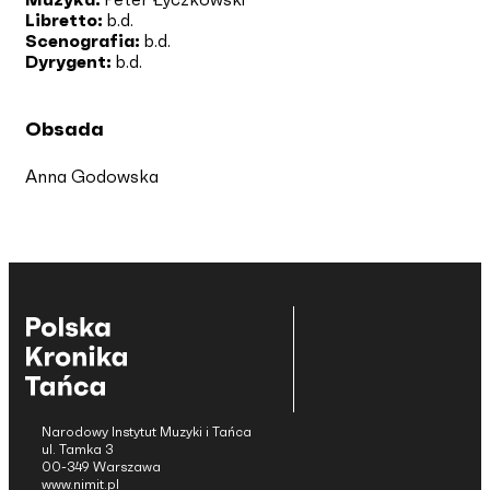
Libretto:
b.d.
Scenografia:
b.d.
Dyrygent:
b.d.
Obsada
Anna Godowska
Narodowy Instytut Muzyki i Tańca
ul. Tamka 3
00-349 Warszawa
www.nimit.pl